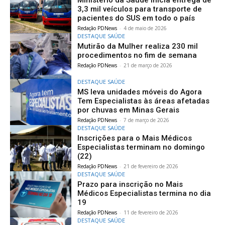
3,3 mil veículos para transporte de
pacientes do SUS em todo o país
Redação PDNews
-
4 de maio de 2026
DESTAQUE SAÚDE
Mutirão da Mulher realiza 230 mil
procedimentos no fim de semana
Redação PDNews
-
21 de março de 2026
DESTAQUE SAÚDE
MS leva unidades móveis do Agora
Tem Especialistas às áreas afetadas
por chuvas em Minas Gerais
Redação PDNews
-
7 de março de 2026
DESTAQUE SAÚDE
Inscrições para o Mais Médicos
Especialistas terminam no domingo
(22)
Redação PDNews
-
21 de fevereiro de 2026
DESTAQUE SAÚDE
Prazo para inscrição no Mais
Médicos Especialistas termina no dia
19
Redação PDNews
-
11 de fevereiro de 2026
DESTAQUE SAÚDE