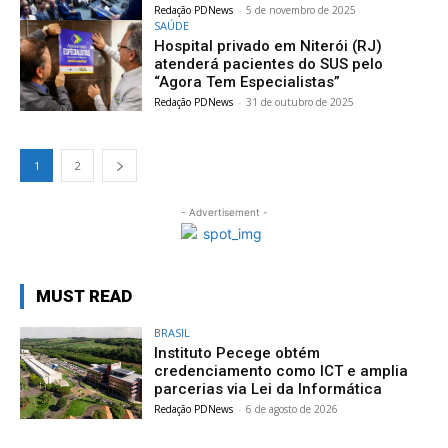
Redação PDNews
-
5 de novembro de 2025
SAÚDE
Hospital privado em Niterói (RJ)
atenderá pacientes do SUS pelo
“Agora Tem Especialistas”
Redação PDNews
-
31 de outubro de 2025
1
2
- Advertisement -
MUST READ
BRASIL
Instituto Pecege obtém
credenciamento como ICT e amplia
parcerias via Lei da Informática
Redação PDNews
-
6 de agosto de 2026