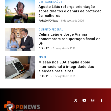
DESTAQUE SAÚDE
Agosto Lilás reforça orientação
sobre direitos e canais de proteção
às mulheres
Redação PDNews
-
6 de agosto de 2026
DISTRITO FEDERAL
Celina Leão e Jorge Vianna
comemoram recuperaçao fiscal do
DF
Editor PD
-
6 de agosto de 2026
BRASIL
Missão nos EUA amplia apoio
internacional à integridade das
eleições brasileiras
Editor PD
-
6 de agosto de 2026