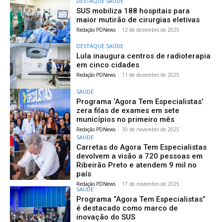
DESTAQUE SAÚDE
SUS mobiliza 188 hospitais para
maior mutirão de cirurgias eletivas
Redação PDNews
-
12 de dezembro de 2025
DESTAQUE SAÚDE
Lula inaugura centros de radioterapia
em cinco cidades
Redação PDNews
-
11 de dezembro de 2025
SAÚDE
Programa ‘Agora Tem Especialistas’
zera filas de exames em sete
municípios no primeiro mês
Redação PDNews
-
30 de novembro de 2025
SAÚDE
Carretas do Agora Tem Especialistas
devolvem a visão a 720 pessoas em
Ribeirão Preto e atendem 9 mil no
país
Redação PDNews
-
17 de novembro de 2025
SAÚDE
Programa “Agora Tem Especialistas”
é destacado como marco de
inovação do SUS