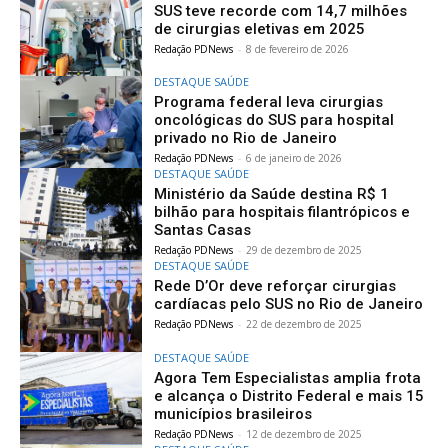
SUS teve recorde com 14,7 milhões
de cirurgias eletivas em 2025
Redação PDNews
-
8 de fevereiro de 2026
DESTAQUE SAÚDE
Programa federal leva cirurgias
oncológicas do SUS para hospital
privado no Rio de Janeiro
Redação PDNews
-
6 de janeiro de 2026
DESTAQUE SAÚDE
Ministério da Saúde destina R$ 1
bilhão para hospitais filantrópicos e
Santas Casas
Redação PDNews
-
29 de dezembro de 2025
DESTAQUE SAÚDE
Rede D’Or deve reforçar cirurgias
cardíacas pelo SUS no Rio de Janeiro
Redação PDNews
-
22 de dezembro de 2025
DESTAQUE SAÚDE
Agora Tem Especialistas amplia frota
e alcança o Distrito Federal e mais 15
municípios brasileiros
Redação PDNews
-
12 de dezembro de 2025